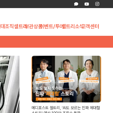
제대조직
셀트리
보관상품
이벤트/투어
셀트리소식
고객센터
메디포스트 셀트리, ‘AI도 모르는 진짜 제대혈