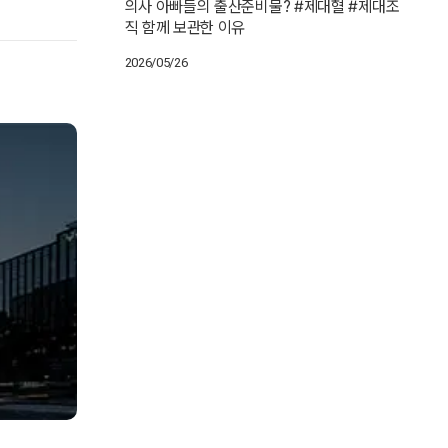
의사 아빠들의 출산준비물? #제대혈 #제대조
직 함께 보관한 이유
2026/05/26