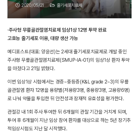
2020/05/21
줄기세포치료제
·주사형 무릎골관절염치료제 임상1상 12명 투약 완료
고효능 줄기세포 이용, 대량 생산 가능
메디포스트(대표: 양윤선)는 2세대 줄기세포치료제로 개발 중인
주사형 무릎골관절염치료제(SMUP-IA-01)의 임상1상 환자 투약
을 마쳤다고 21일 밝혔다.
이번 임상1상 시험에서는 경증~중등증(K&L grade 2~3)의 무릎
골관절염 환자 12명을 용량별(저용량3명, 중용량3명, 고용량6명)
로 나눠 약물을 투입한 뒤 안전성과 잠재적 유효성을 평가한다.
관절강 내 1회 주사 투여한 뒤 6개월의 관찰 기간을 거치게 되며,
투여 후 6개월이 지난 임상 참여 환자를 대상으로 하는 5년 장기추
적임상시험도 지난 달 시작했다.