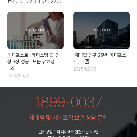
Related News
메디포스트 “카티스템 日 임
‘제대혈 연구 25년’ 메디포스
상 3상 성공…모든 유효성…
트,…
2025/09/15
2026/05/13
1899-0037
제대혈 및 제대조직 보관 상담 문의
만기 상담 고객 다이렉트 연결 : 1번 > 3번