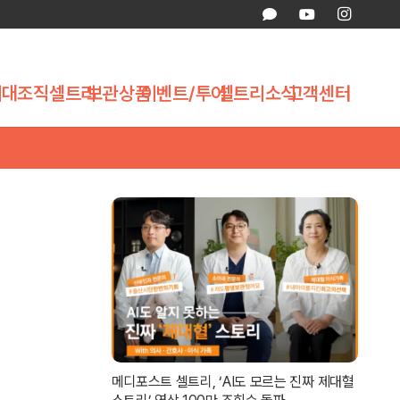
제대조직
셀트리
보관상품
이벤트/투어
셀트리소식
고객센터
메디포스트 셀트리, ‘AI도 모르는 진짜 제대혈