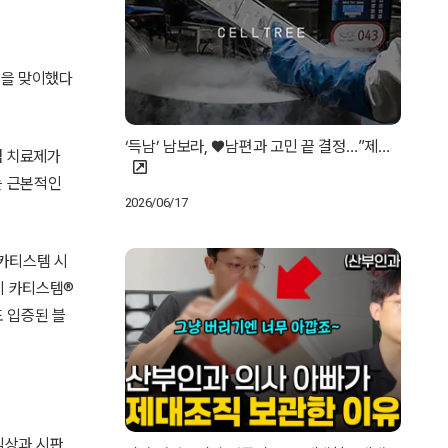
년을 맞이했다
‘득남’ 남보라, ♥남편과 고민 끝 결정…”제…
염 치료제가
는 근본적인
2026/06/17
 카티스템 시
지 카티스템®
도 입증된 블
임상과 시판