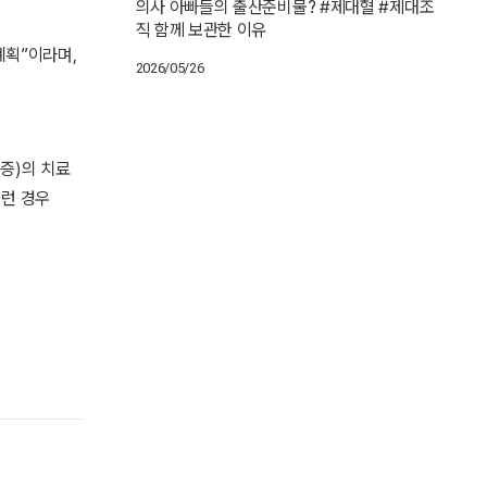
의사 아빠들의 출산준비물? #제대혈 #제대조
직 함께 보관한 이유
계획”이라며,
2026/05/26
절증)의 치료
이런 경우