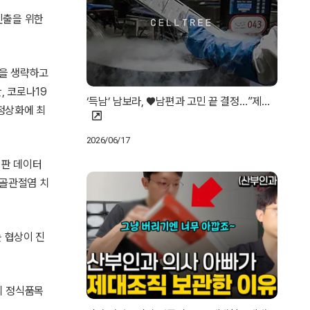
진출을 위한
상을 생략하고
, 코로나19
‘득남’ 남보라, ♥남편과 고민 끝 결정…”제…
 정상화에 최
2026/06/17
 시판 데이터
릎골관절염 치
 협상이 진
의 정식품목