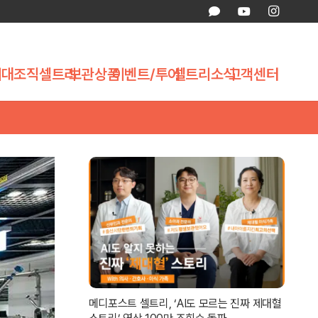
제대조직
셀트리
보관상품
이벤트/투어
셀트리소식
고객센터
메디포스트 셀트리, ‘AI도 모르는 진짜 제대혈