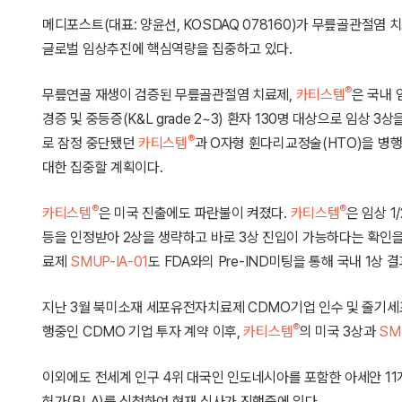
메디포스트(대표: 양윤선, KOSDAQ 078160)가 무릎골관절염 
글로벌 임상추진에 핵심역량을 집중하고 있다.
®
무릎연골 재생이 검증된 무릎골관절염 치료제,
카티스템
은 국내 
경증 및 중등증(K&L grade 2~3) 환자 130명 대상으로 임상
®
로 잠정 중단됐던
카티스템
과 O자형 휜다리교정술(HTO)을 병행
대한 집중할 계획이다.
®
®
카티스템
은 미국 진출에도 파란불이 켜졌다.
카티스템
은 임상 1
등을 인정받아 2상을 생략하고 바로 3상 진입이 가능하다는 확인을 
료제
SMUP-IA-01
도 FDA와의 Pre-IND미팅을 통해 국내 1상
지난 3월 북미소재 세포유전자치료제 CDMO기업 인수 및 줄기세
®
행중인 CDMO 기업 투자 계약 이후,
카티스템
의 미국 3상과
SM
이외에도 전세계 인구 4위 대국인 인도네시아를 포함한 아세안 1
허가(BLA)를 신청하여 현재 심사가 진행중에 있다.