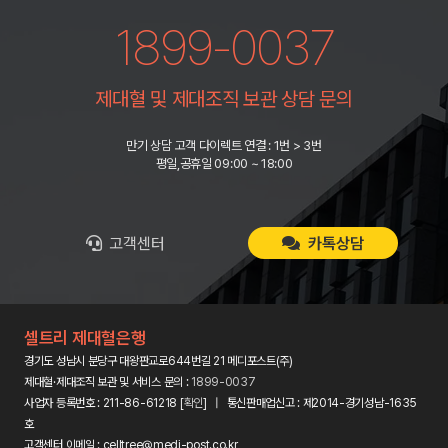
1899-0037
제대혈 및 제대조직 보관 상담 문의
만기 상담 고객 다이렉트 연결 : 1번 > 3번
평일,공휴일 09:00 ~ 18:00
고객센터
카톡상담
셀트리 제대혈은행
경기도 성남시 분당구 대왕판교로644번길 21 메디포스트(주)
제대혈·제대조직 보관 및 서비스 문의 :
1899-0037
사업자 등록번호 : 211-86-61218 [
확인
] | 통신판매업신고 : 제2014-경기성남-1635
호
고객센터 이메일 : celltree@medi-post.co.kr