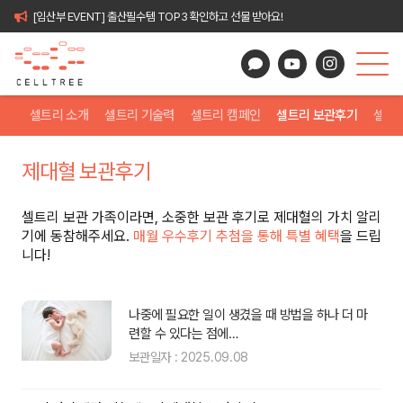
[임산부 EVENT] 출산필수템 TOP3 확인하고 선물 받아요!
셀트리 소개
셀트리 기술력
셀트리 캠페인
셀트리 보관후기
셀트
제대혈 보관후기
셀트리 보관 가족이라면, 소중한 보관 후기로 제대혈의 가치 알리
기에 동참해주세요.
매월 우수후기 추첨을 통해 특별 혜택
을 드립
니다!
 보
나중에 필요한 일이 생겼을 때 방법을 하나 더 마
련할 수 있다는 점에…
보관일자 : 2025.09.08