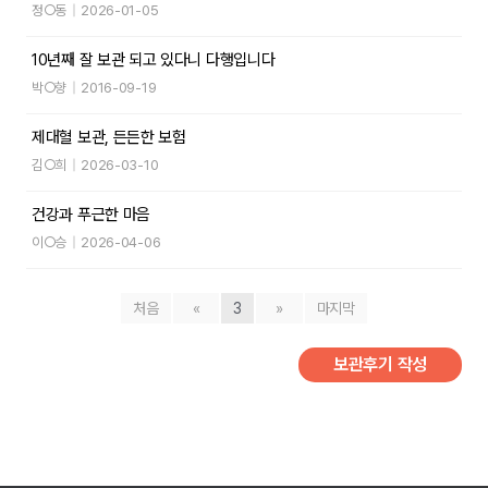
정○동
|
2026-01-05
10년째 잘 보관 되고 있다니 다행입니다
박○향
|
2016-09-19
제대혈 보관, 든든한 보험
김○희
|
2026-03-10
건강과 푸근한 마음
이○승
|
2026-04-06
처음
«
3
»
마지막
보관후기 작성